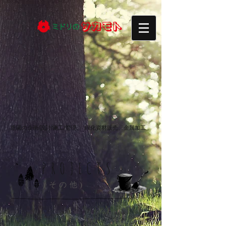
造園の企画/設計/施工/管理、
緑化資材販売、金属加工
PROJECTS
(その他)