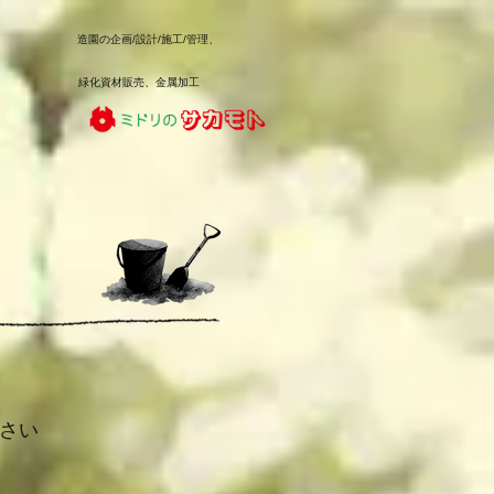
造園の企画/設計/施工/管理、
緑化資材販売、金属加工
さい